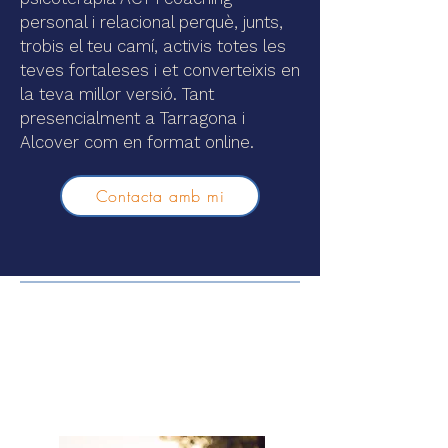
personal i relacional perquè, junts,
trobis el teu camí, activis totes les
teves fortaleses i et converteixis en
la teva millor versió. Tant
presencialment a Tarragona i
Alcover com en format online.
Contacta amb mi