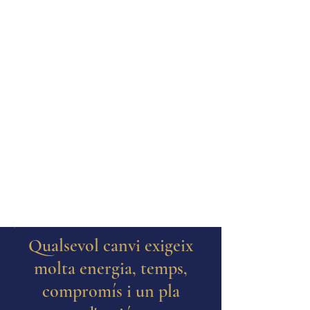
permetrà recuperar el teu equilibri
Qualsevol canvi exigeix
molta energia, temps,
compromís i un pla