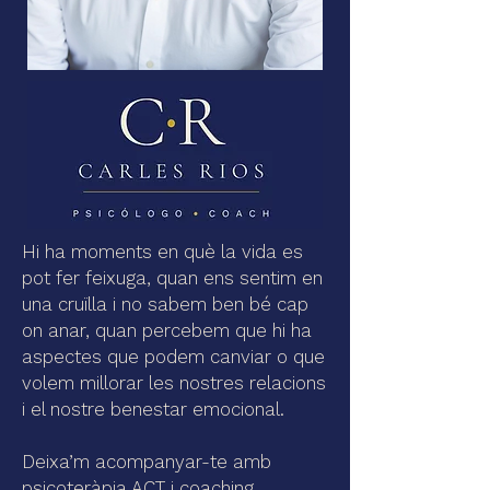
Hi ha moments en què la vida es
pot fer feixuga, quan ens sentim en
una cruïlla i no sabem ben bé cap
on anar, quan percebem que hi ha
aspectes que podem canviar o que
volem millorar les nostres relacions
i el nostre benestar emocional.
Deixa’m acompanyar-te amb
psicoteràpia ACT i coaching