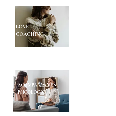
LOVE
COACHING
Un viatge d'autodescobriment i
transformació en el amor
ACOMPANYAMENT
PSICOLÓGIC
Un bon acompanyament et