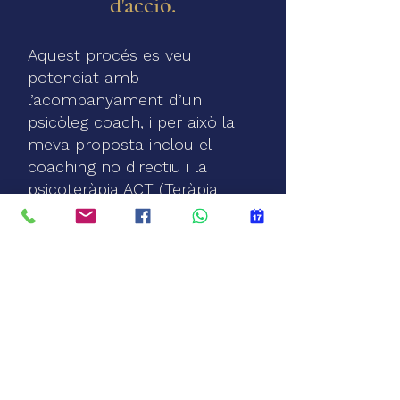
d'acció.
Aquest procés es veu
potenciat amb
l’acompanyament d’un
psicòleg coach, i per això la
meva proposta inclou el
coaching no directiu i la
psicoteràpia ACT (Teràpia
d’Acceptació i Compromís),
segons les teves necessitats.
Es tracta d’una relació entre
iguals, on tu ets l’expert en la
teva vida i jo t’acompanyo
perquè puguis assolir el canvi
personal i el benestar
emocional que estàs buscant.