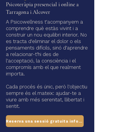
Psicoteràpia presencial i online a
Tarragona i Alcover
A Psicowellness t'acompanyem a
comprendre què estàs vivint i a
construir un nou equilibri interior. No
es tracta d'eliminar el dolor o els
pensaments difícils, sinó d'aprendre
a relacionar-t'hi des de
l'acceptació, la consciència i el
compromís amb el que realment
importa.
Cada procés és únic, però l'objectiu
sempre és el mateix: ajudar-te a
viure amb més serenitat, llibertat i
sentit.
Reserva una sessió gratuita informativa