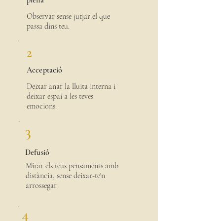
plena
Observar sense jutjar el que
passa dins teu.
2
Acceptació
Deixar anar la lluita interna i
deixar espai a les teves
emocions.
3
Defusió
Mirar els teus pensaments amb
distància, sense deixar-te'n
arrossegar.
4