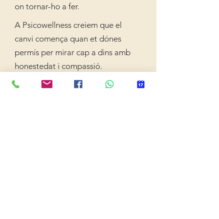
on tornar-ho a fer.
A Psicowellness creiem que el
canvi comença quan et dónes
permís per mirar cap a dins amb
honestedat i compassió.
EL NOSTRE COMPROMÍS AMB
TU
Professionalitat, respecte i
calidesa
El nostre compromís és
acompanyar-te amb
professionalitat, respecte i
calidesa, sense judicis ni etiquetes.
Treballem des de: