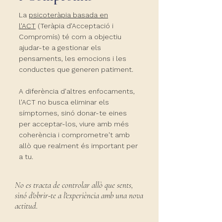
La
psicoteràpia basada en
l'ACT
(Teràpia d'Acceptació i
Compromís) té com a objectiu
ajudar-te a gestionar els
pensaments, les emocions i les
conductes que generen patiment.
A diferència d'altres enfocaments,
l'ACT no busca eliminar els
símptomes, sinó donar-te eines
per acceptar-los, viure amb més
coherència i comprometre't amb
allò que realment és important per
a tu.
No es tracta de controlar allò que sents,
sinó d'obrir-te a l'experiència amb una nova
actitud.