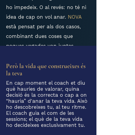
ho impedeix. O al revés: no té ni
idea de cap on vol anar.
NOVA
està pensat per als dos casos,
combinant dues coses que
poques vegades van juntes.
Però la vida que construeixes és
la teva
En cap moment el coach et diu
què hauries de valorar, quina
decisió és la correcta o cap a on
“hauria” d'anar la teva vida. Això
ho descobreixes tu, al teu ritme.
El coach guia el com de les
sessions; el què de la teva vida
ho decideixes exclusivament tu.