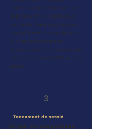
explorem què està passant de
debò sota el que expliques, i
fem servir l'eina concreta que
aquest moment necessita: per
a un pensament que et
paralitza, per a una emoció que
evites, per a una decisió que no
arriba.
3
Tancament de sessió
Un pas, no una promesa