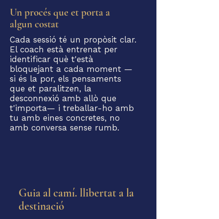
Un procés que et porta a
algun costat
Cada sessió té un propòsit clar.
El coach està entrenat per
identificar què t'està
bloquejant a cada moment —
si és la por, els pensaments
que et paralitzen, la
desconnexió amb allò que
t'importa— i treballar-ho amb
tu amb eines concretes, no
amb conversa sense rumb.
Guia al camí. llibertat a la
destinació