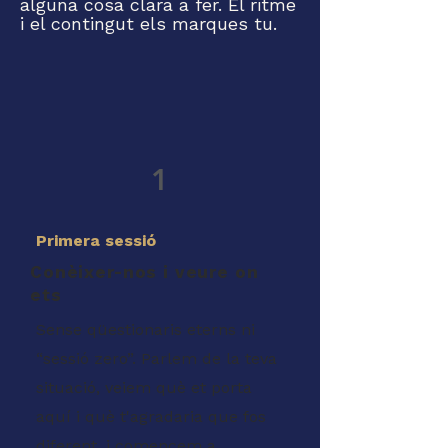
alguna cosa clara a fer. El ritme
i el contingut els marques tu.
1
Primera sessió
Conèixer-nos i veure on
ets
Sense qüestionaris eterns ni
“sessió zero”. Parlem de la teva
situació, veiem què et porta
aquí i què t'agradaria que fos
diferent, i comencem a