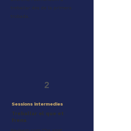
treballar des de la primera
trobada.
2
Sessions intermedies
Treballar el que et
frena
Revisem com t'ha anat,