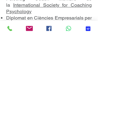
la
International Society for Coaching
Psychology
Diplomat en Ciències Empresarials per
la URV
Si encara vols saber més de mi pots
clicar en els següents enllaços:
LinkedIn
About.me
Espai Coaching
Malgrat la possibilitat de fer les sessions
per videoconferencia, disposo d'Espais
Coaching a Alcover i Tarragona en els que
es facilita la conversa i el procés de canvi.