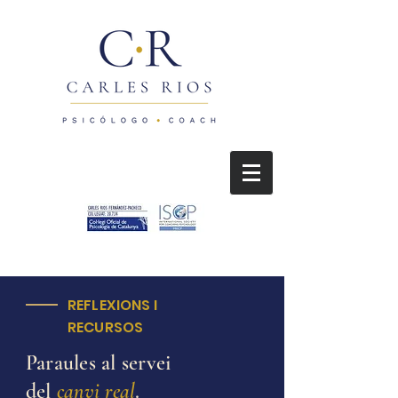
REFLEXIONS I
RECURSOS
Paraules al servei
del
canvi real
.