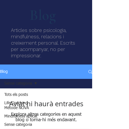
Blog
Articles sobre psicologia,
mindfulness, relacions i
creixement personal. Escrits
per acompanyar, no per
impressionar.
Blog
Sense categoria
Tots els posts
Aviat hi haurà entrades
Life Coaching -
Métode NOVA
Explora altres categories en aquest
Mindfulness aplicat
blog o torna-hi més endavant.
Sense categoria