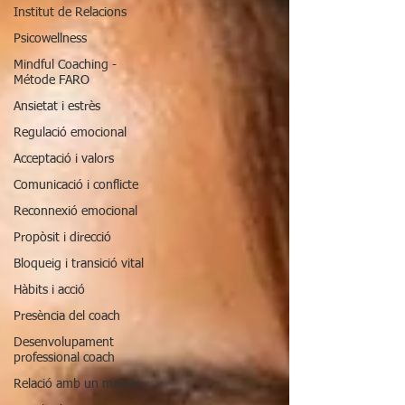
Institut de Relacions
Psicowellness
Mindful Coaching -
Métode FARO
Ansietat i estrès
Regulació emocional
Acceptació i valors
Comunicació i conflicte
Reconnexió emocional
Propòsit i direcció
Bloqueig i transició vital
Hàbits i acció
Presència del coach
Desenvolupament
professional coach
Relació amb un mateix