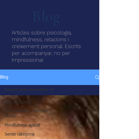
Blog
Articles sobre psicologia,
mindfulness, relacions i
creixement personal. Escrits
per acompanyar, no per
impressionar.
Blog
Relació amb un mateix
Tots els posts
Life Coaching - Métode
NOVA
Mindfulness aplicat
Sense categoria