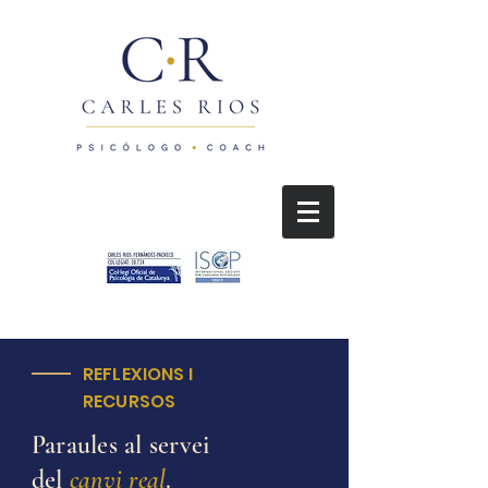
REFLEXIONS I
RECURSOS
Paraules al servei
del
canvi real
.