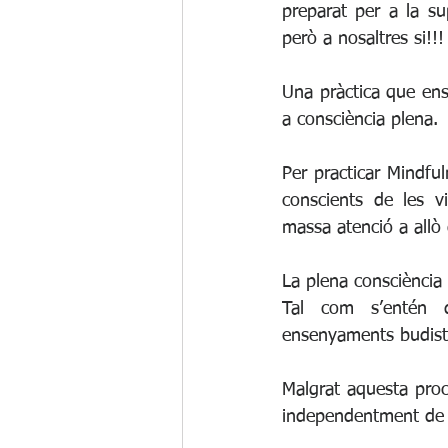
preparat per a la sup
però a nosaltres si!!!
Una pràctica que ens
a consciència plena.
Per practicar Mindf
conscients de les v
massa atenció a allò
La plena consciència 
Tal com s’entén de
ensenyaments budist
Malgrat aquesta proce
independentment de l