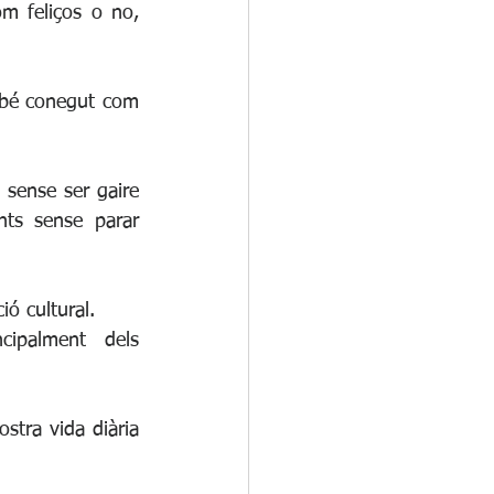
om feliços o no, 
mbé conegut com 
sense ser gaire 
ts sense parar 
ió cultural.
ipalment dels 
stra vida diària 