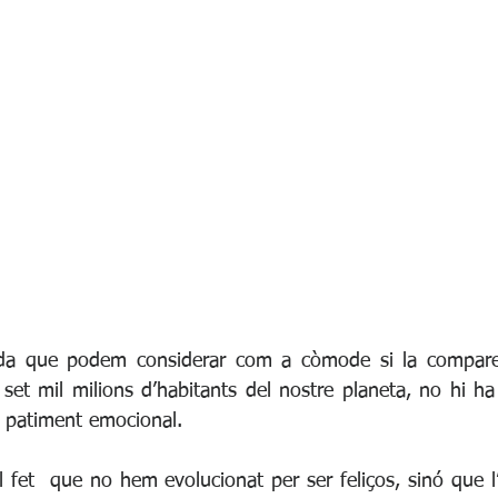
Relació amb un mateix
Psicología Positiva
vida que podem considerar com a còmode si la compar
set mil milions d’habitants del nostre planeta, no hi ha
 patiment emocional.
 fet  que no hem evolucionat per ser feliços, sinó que l