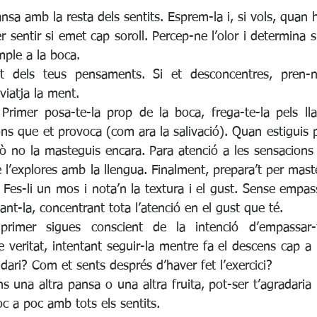
ansa amb la resta dels sentits. Esprem-la i, si vols, quan 
per sentir si emet cap soroll. Percep-ne l’olor i determina 
mple a la boca.  
t dels teus pensaments. Si et desconcentres, pren-ne
iatja la ment.  
Primer posa-te-la prop de la boca, frega-te-la pels llav
ons que et provoca (com ara la salivació). Quan estiguis p
rò no la masteguis encara. Para atenció a les sensacions 
 l’explores amb la llengua. Finalment, prepara’t per mast
t. Fes-li un mos i nota’n la textura i el gust. Sense empass
nt-la, concentrant tota l’atenció en el gust que té.  
 primer sigues conscient de la intenció d’empassar-t
 veritat, intentant seguir-la mentre fa el descens cap a 
dari? Com et sents després d’haver fet l’exercici?  
ns una altra pansa o una altra fruita, pot-ser t’agradaria re
oc a poc amb tots els sentits. 