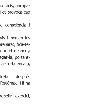
ho facis, apropa-
si et provoca cap 
 consciència i 
is i percep les 
reparat, fica-te-
que et desperta 
egar-la, portant-
ar-te-la encara, 
e-la i després 
l’estómac. Hi ha 
petir l’exercici, 