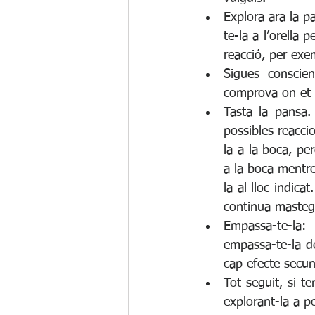
Explora ara la p
te-la a l’orella 
reacció, per exe
Sigues conscien
comprova on et v
Tasta la pansa. 
possibles reacci
la a la boca, pe
a la boca mentre
la al lloc indica
continua mastega
Empassa-te-la:
empassa-te-la de
cap efecte secun
Tot seguit, si te
explorant-la a p