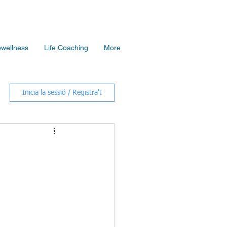
owellness
Life Coaching
More
Inicia la sessió / Registra't