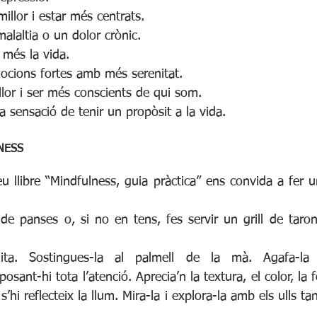
illor i estar més centrats.  
alaltia o un dolor crònic.  
 més la vida.  
ocions fortes amb més serenitat.  
lor i ser més conscients de qui som.  
 sensació de tenir un propòsit a la vida. 
NESS
u llibre “Mindfulness, guia pràctica” ens convida a fer un
de panses o, si no en tens, fes servir un grill de taronj
ita. Sostingues-la al palmell de la mà. Agafa-la i
sant-hi tota l’atenció. Aprecia’n la textura, el color, la f
 s’hi reflecteix la llum. Mira-la i explora-la amb els ulls 