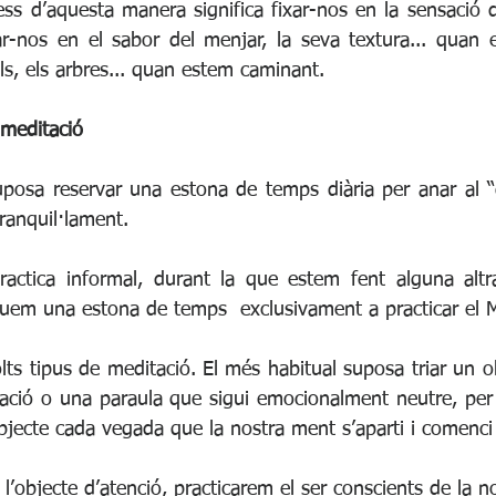
ness d’aquesta manera significa fixar-nos en la sensació 
r-nos en el sabor del menjar, la seva textura... quan 
ls, els arbres... quan estem caminant.
 meditació
uposa reservar una estona de temps diària per anar al “
ranquil·lament.
ractica informal, durant la que estem fent alguna altr
quem una estona de temps  exclusivament a practicar el 
lts tipus de meditació. El més habitual suposa triar un ob
ració o una paraula que sigui emocionalment neutre, per t
bjecte cada vegada que la nostra ment s’aparti i comenci 
objecte d’atenció, practicarem el ser conscients de la no