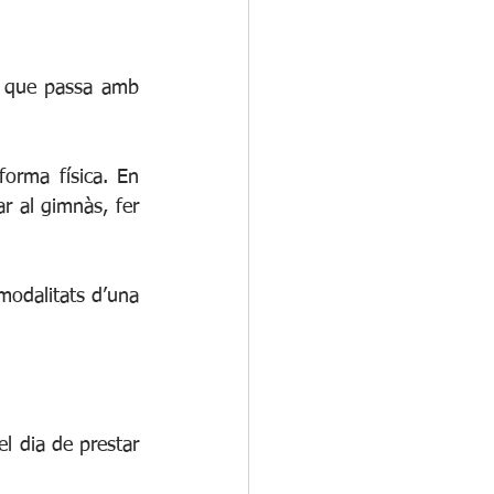
a que passa amb 
rma física. En 
 al gimnàs, fer 
modalitats d’una 
l dia de prestar 