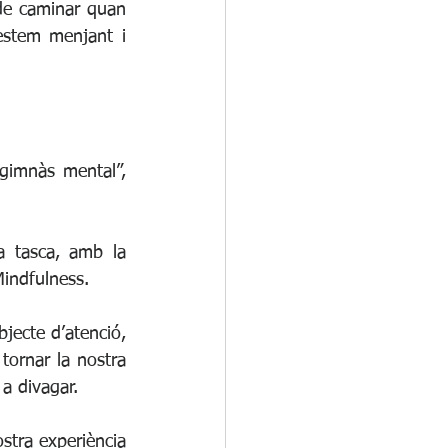
de caminar quan 
estem menjant i 
gimnàs mental”, 
a tasca, amb la 
Mindfulness.
jecte d’atenció, 
ornar la nostra 
a divagar.
stra experiència 