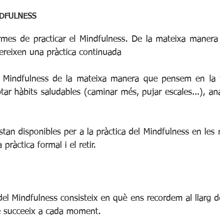
NDFULNESS
ormes de practicar el Mindfulness. De la mateixa maner
quereixen una pràctica continuada
Mindfulness de la mateixa manera que pensem en la fo
r hàbits saludables (caminar més, pujar escales...), anar
an disponibles per a la pràctica del Mindfulness en les 
 pràctica formal i el retir.
del Mindfulness consisteix en què ens recordem al llarg de
ue succeeix a cada moment.