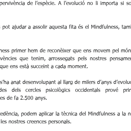
ervivència de l’espècie. A l’evolució no li importa si s
 pot ajudar a assolir aquesta fita és el Mindfulness, ta
ulness primer hem de reconèixer que ens movem pel món 
ivències que tenim, arrossegats pels nostres pensamen
 que ens està succeint a cada moment.
s’ha anat desenvolupant al llarg de milers d’anys d’evoluc
s dels cercles psicològics occidentals prové princ
es de fa 2.500 anys.
dència, podem aplicar la tècnica del Mindfulness a la no
es nostres creences personals.