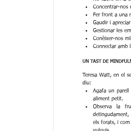
Concentrar-nos m
Fer front a una m
Gaudir i apreciar
Gestionar les em
Conèixer-nos mil
Connectar amb la
UN TAST DE MINDFUL
Teresa Watt, en el se
diu: 
Agafa un parell 
aliment petit.  
Observa la fru
detingudament, po
els forats, i com
vulguis.  