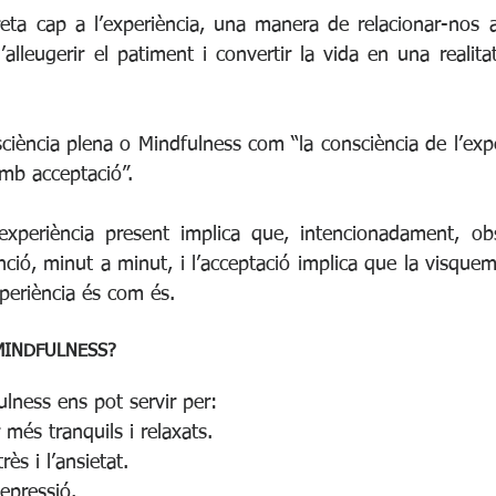
eta cap a l’experiència, una manera de relacionar-nos 
alleugerir el patiment i convertir la vida en una realitat
sciència plena o Mindfulness com “la consciència de l’expe
mb acceptació”.
’experiència present implica que, intencionadament, ob
ció, minut a minut, i l’acceptació implica que la visquem 
xperiència és com és.
MINDFULNESS?
ulness ens pot servir per: 
més tranquils i relaxats.  
rès i l’ansietat.  
epressió.  