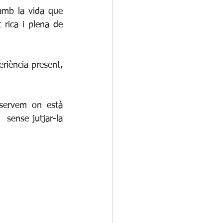
amb la vida que 
 rica i plena de 
riència present, 
servem on està 
 sense jutjar-la 