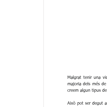
Desenvolupament professional coach
Relacions de parella
Malgrat tenir una 
majoria dels més de 
creem algun tipus de
Això pot ser degut al