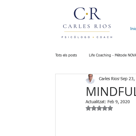
Ini
Tots els posts
Life Coaching - Métode NOV
Carles Rios
Sep 23,
Institut de Relacions
Psicowellness
MINDFU
Actualitzat:
Feb 9, 2020
Regulació emocional
Acceptació i v
Puntuat amb NaN de 
Propòsit i direcció
Bloqueig i transi