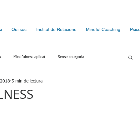
ci
Qui soc
Institut de Relacions
Mindful Coaching
Psic
A
Mindfulness aplicat
Sense categoria
 2018
5 min de lectura
Mindful Coaching - Métode FARO
Ansietat i estrès
LNESS
alors
Comunicació i conflicte
Reconnexió emocional
5 estrelles.
ció vital
Hàbits i acció
Presència del coach